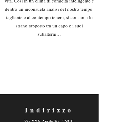
vita. Così in un clima di comicità intelligente e
dentro un’inconsueta analisi del nostro tempo,
tagliente e al contempo tenera, si consuma lo
strano rapporto tra un capo e i suoi
subalterni…
Indirizzo
Via XXV Aprile
30 - 26010
Capergnanica (CR)